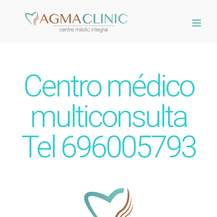
Skip
to
content
Centro médico
multiconsulta
Tel 696005793